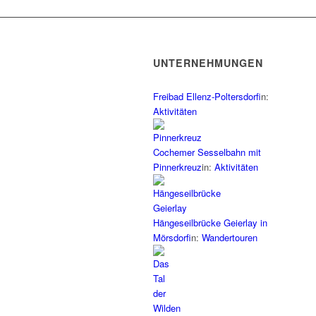
UNTERNEHMUNGEN
Freibad Ellenz-Poltersdorf
in:
Aktivitäten
Cochemer Sesselbahn mit
Pinnerkreuz
in:
Aktivitäten
Hängeseilbrücke Geierlay in
Mörsdorf
in:
Wandertouren